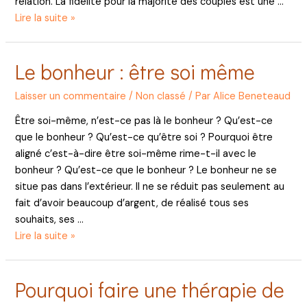
relation. La fidélité pour la majorité des couples est une …
Comment
Lire la suite »
rester
en
Le bonheur : être soi même
couple
après
Laisser un commentaire
/
Non classé
/ Par
Alice Beneteaud
une
tromperie ?
Être soi-même, n’est-ce pas là le bonheur ? Qu’est-ce
que le bonheur ? Qu’est-ce qu’être soi ? Pourquoi être
aligné c’est-à-dire être soi-même rime-t-il avec le
bonheur ? Qu’est-ce que le bonheur ? Le bonheur ne se
situe pas dans l’extérieur. Il ne se réduit pas seulement au
fait d’avoir beaucoup d’argent, de réalisé tous ses
souhaits, ses …
Le
Lire la suite »
bonheur
:
Pourquoi faire une thérapie de
être
soi