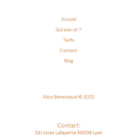
manger
publications
quoi
faire
Accueil
?
Qui suis-je ?
Tarifs
Contact
Blog
Alice Beneteaud © 2023
Contact:
241 cours Lafayette 69006 Lyon