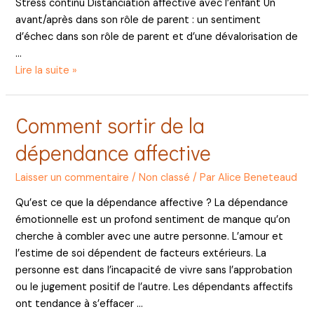
Stress continu Distanciation affective avec l’enfant Un
avant/après dans son rôle de parent : un sentiment
d’échec dans son rôle de parent et d’une dévalorisation de
…
Suis
Lire la suite »
je
en
Comment sortir de la
burn
out
dépendance affective
parental
?
Laisser un commentaire
/
Non classé
/ Par
Alice Beneteaud
Qu’est ce que la dépendance affective ? La dépendance
émotionnelle est un profond sentiment de manque qu’on
cherche à combler avec une autre personne. L’amour et
l’estime de soi dépendent de facteurs extérieurs. La
personne est dans l’incapacité de vivre sans l’approbation
ou le jugement positif de l’autre. Les dépendants affectifs
ont tendance à s’effacer …