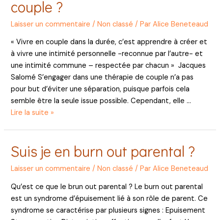
couple ?
même
Laisser un commentaire
/
Non classé
/ Par
Alice Beneteaud
« Vivre en couple dans la durée, c’est apprendre à créer et
à vivre une intimité personnelle -reconnue par l’autre- et
une intimité commune – respectée par chacun » Jacques
Salomé S’engager dans une thérapie de couple n’a pas
pour but d’éviter une séparation, puisque parfois cela
semble être la seule issue possible. Cependant, elle …
Pourquoi
Lire la suite »
faire
une
Suis je en burn out parental ?
thérapie
de
Laisser un commentaire
/
Non classé
/ Par
Alice Beneteaud
couple ?
Qu’est ce que le brun out parental ? Le burn out parental
est un syndrome d’épuisement lié à son rôle de parent. Ce
syndrome se caractérise par plusieurs signes : Epuisement