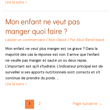
Comment
Lire la suite »
sortir
de
Mon enfant ne veut pas
la
dépendance
manger quoi faire ?
affective
Laisser un commentaire
/
Non classé
/ Par
Alice Beneteaud
Mon enfant ne veut plus manger est ce grave ? Dans la
majorité des cas la réponse est non. Il arrive que l’enfant
ne veuille pas manger et saute un ou deux repas.
L’important est qu’il s’hydrate. L’indicateur principal est de
surveiller si ses apports nutritionnels sont corrects et s’il
continue de prendre du poids. …
Mon
Lire la suite »
enfant
ne
veut
Pagination
1
2
Page suivante
→
pas
des