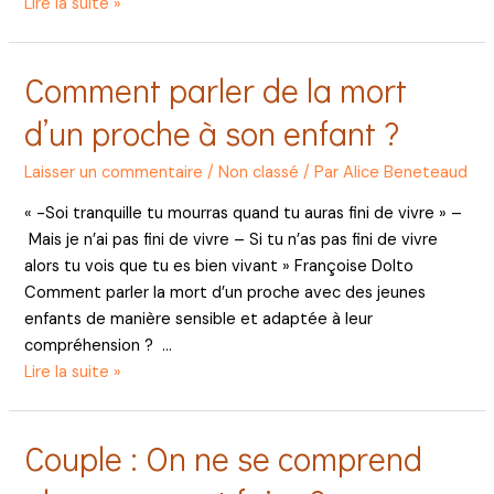
Comment
Lire la suite »
gérer
son
Comment parler de la mort
stress
et
d’un proche à son enfant ?
son
angoisse
Laisser un commentaire
/
Non classé
/ Par
Alice Beneteaud
?
« -Soi tranquille tu mourras quand tu auras fini de vivre » –
Mais je n’ai pas fini de vivre – Si tu n’as pas fini de vivre
alors tu vois que tu es bien vivant » Françoise Dolto
Comment parler la mort d’un proche avec des jeunes
enfants de manière sensible et adaptée à leur
compréhension ? …
Comment
Lire la suite »
parler
de
Couple : On ne se comprend
la
mort