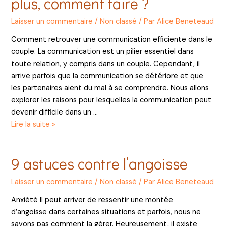
plus, comment faire ?
d’un
proche
Laisser un commentaire
/
Non classé
/ Par
Alice Beneteaud
à
Comment retrouver une communication efficiente dans le
son
couple. La communication est un pilier essentiel dans
enfant
toute relation, y compris dans un couple. Cependant, il
?
arrive parfois que la communication se détériore et que
les partenaires aient du mal à se comprendre. Nous allons
explorer les raisons pour lesquelles la communication peut
devenir difficile dans un …
Couple :
Lire la suite »
On
ne
9 astuces contre l’angoisse
se
comprend
Laisser un commentaire
/
Non classé
/ Par
Alice Beneteaud
plus,
comment
Anxiété Il peut arriver de ressentir une montée
faire ?
d’angoisse dans certaines situations et parfois, nous ne
savons pas comment la gérer. Heureusement, il existe